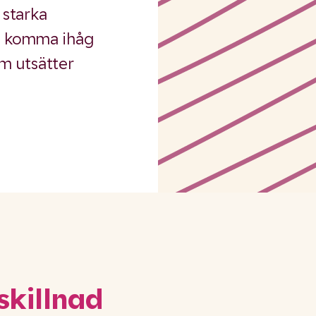
 starka
tt komma ihåg
om utsätter
skillnad