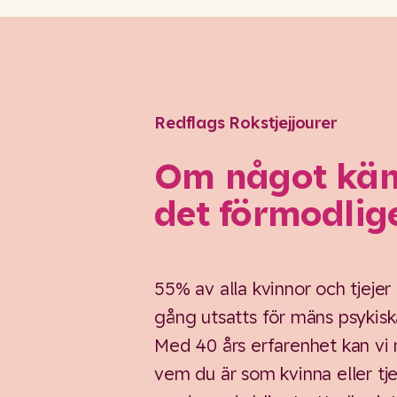
Redflags Rokstjejjourer
Om något känn
det förmodlig
55% av alla kvinnor och tjejer
gång utsatts för mäns psykiska
Med 40 års erfarenhet kan vi 
vem du är som kvinna eller tjej