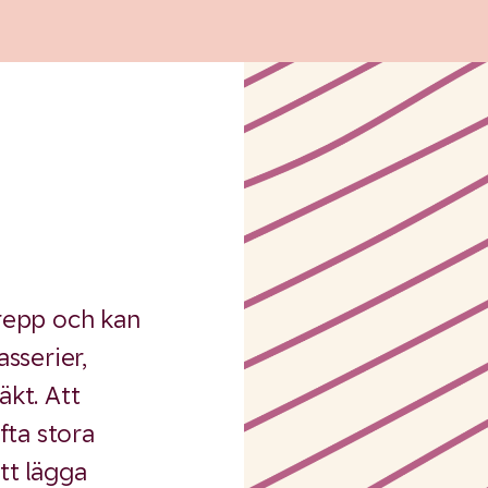
grepp och kan
asserier,
äkt. Att
ofta stora
tt lägga