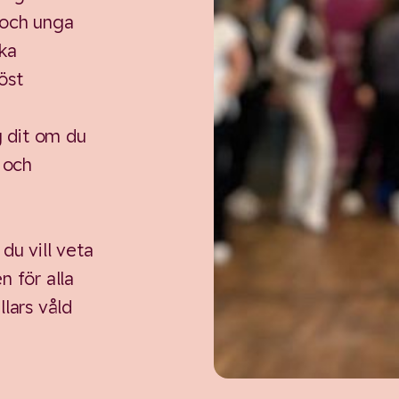
r och unga
ska
öst
g dit om du
d och
du vill veta
 för alla
illars våld