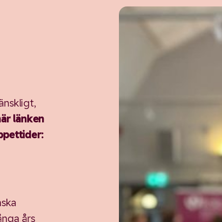
änskligt,
är länken
ppettider:
nska
ånga års