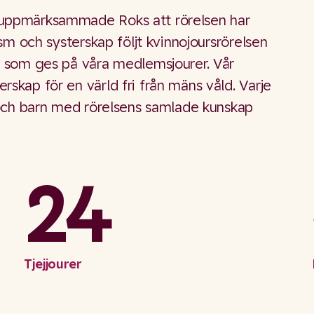
 uppmärksammade Roks att rörelsen har
ism och systerskap följt kvinnojoursrörelsen
d som ges på våra medlemsjourer. Vår
skap för en värld fri från mäns våld. Varje
r och barn med rörelsens samlade kunskap
24
Tjejjourer