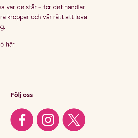
sa var de står – för det handlar
åra kroppar och vår rätt att leva
g.
26 här
Följ oss