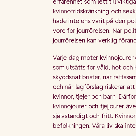
erfarenhet som lett till vikt
kvinnofridskränkning och sex
hade inte ens varit på den po
vore för jourrörelsen. När pol
jourrörelsen kan verklig förän
Varje dag möter kvinnojourer o
som utsätts för våld, hot och 
skyddsnät brister, när rättssam
och när lagförslag riskerar at
kvinnor, tjejer och barn. Därf
kvinnojourer och tjejjourer äv
självständigt och fritt. Kvinno
befolkningen. Våra liv ska inte