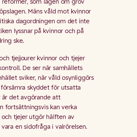
iga reformer, som lagen om grov
köpslagen. Mäns våld mot kvinnor
litiska dagordningen om det inte
itiken lyssnar på kvinnor och på
dring ske.
ch tjejjourer kvinnor och tjejer
kontroll. De ser när samhällets
hället sviker, när våld osynliggörs
t försämra skyddet för utsatta
ör är det avgörande att
en fortsättningsvis kan verka
r och tjejer utgör hälften av
 vara en sidofråga i valrörelsen.