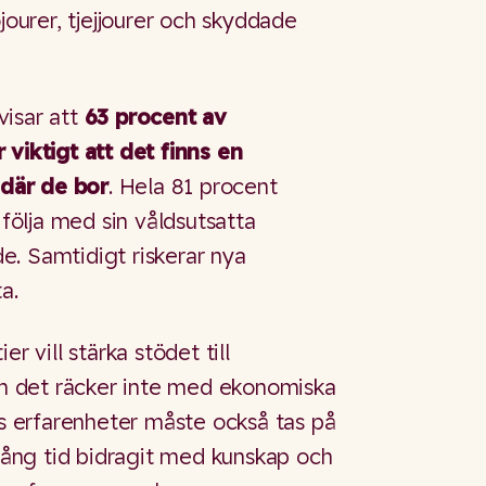
ojourer, tjejjourer och skyddade
visar att
63 procent av
 viktigt att det finns en
 där de bor
. Hela 81 procent
 följa med sin våldsutsatta
e. Samtidigt riskerar nya
ta.
r vill stärka stödet till
Men det räcker inte med ekonomiska
rs erfarenheter måste också tas på
 lång tid bidragit med kunskap och