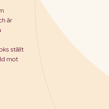
om
ch är
a
ks ställt
ld mot