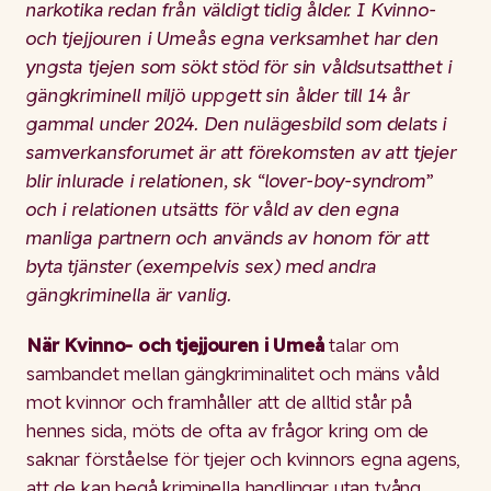
narkotika redan från väldigt tidig ålder. I Kvinno-
och tjejjouren i Umeås egna verksamhet har den
yngsta tjejen som sökt stöd för sin våldsutsatthet i
gängkriminell miljö uppgett sin ålder till 14 år
gammal under 2024. Den nulägesbild som delats i
samverkansforumet är att förekomsten av att tjejer
blir inlurade i relationen, sk “lover-boy-syndrom”
och i relationen utsätts för våld av den egna
manliga partnern och används av honom för att
byta tjänster (exempelvis sex) med andra
gängkriminella är vanlig.
När Kvinno- och tjejjouren i Umeå
talar om
sambandet mellan gängkriminalitet och mäns våld
mot kvinnor och framhåller att de alltid står på
hennes sida, möts de ofta av frågor kring om de
saknar förståelse för tjejer och kvinnors egna agens,
att de kan begå kriminella handlingar utan tvång.