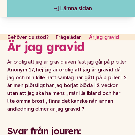
Lämna sidan
Gå till content
Lämna sidan
Behöver du stöd?
Frågelådan
Är jag gravid
Är jag gravid
Är orolig att jag är gravid även fast jag går på p piller
Anonym 17, hej jag är orolig att jag är gravid då
jag och min kille haft samlag har gått på p piller i 2
år men plötsligt har jag börjat blöda i 2 veckor
utan att jag ska ha mens , mår illa ibland och har
lite ömma bröst , finns det kanske nån annan
andledning elmer är jag gravid ?
Svar från jouren: