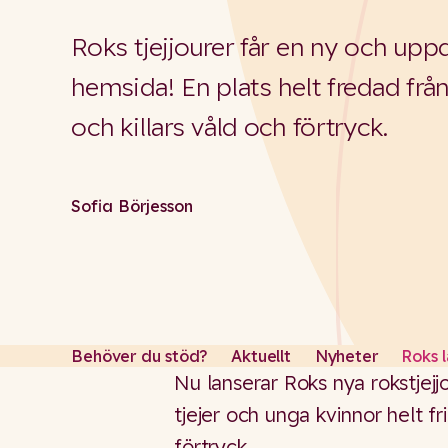
Roks tjejjourer får en ny och upp
hemsida! En plats helt fredad fr
och killars våld och förtryck.
Sofia Börjesson
Behöver du stöd?
Aktuellt
Nyheter
Roks l
Nu lanserar Roks nya rokstjejj
tjejer och unga kvinnor helt fr
förtryck.