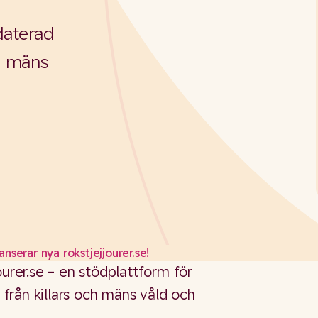
daterad
ån mäns
anserar nya rokstjejjourer.se!
ourer.se – en stödplattform för
i från killars och mäns våld och