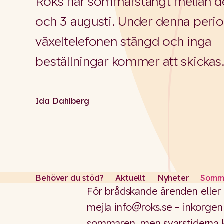
Roks har sommarstängt mellan de
och 3 augusti. Under denna perio
växeltelefonen stängd och inga
beställningar kommer att skickas
Ida Dahlberg
Behöver du stöd?
Aktuellt
Nyheter
Somma
För brådskande ärenden eller 
mejla info@roks.se – inkorge
sommaren, men svarstiderna k