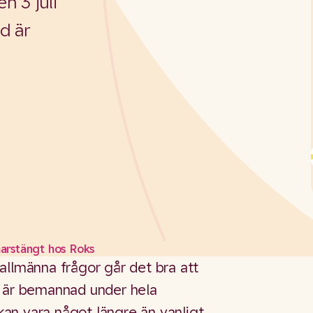
n 3 juli
d är
.
rstängt hos Roks
allmänna frågor går det bra att
n är bemannad under hela
an vara något längre än vanligt.