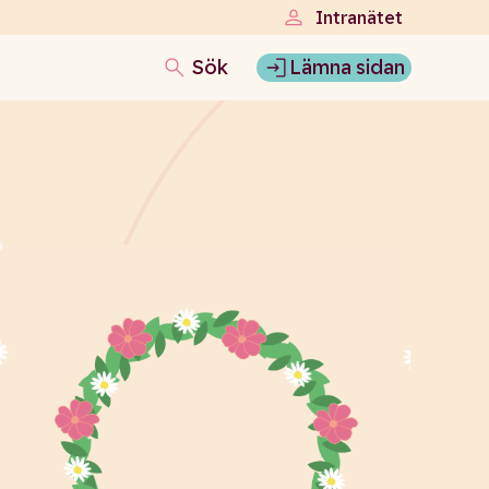
Intranätet
Sök
Lämna sidan