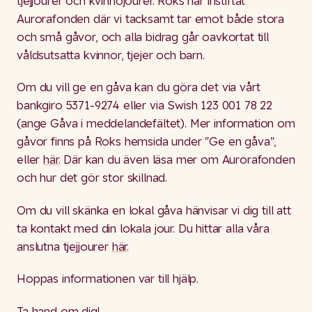
tjejjourer och kvinnojourer. Roks har instiftat
Aurorafonden där vi tacksamt tar emot både stora
och små gåvor, och alla bidrag går oavkortat till
våldsutsatta kvinnor, tjejer och barn.
Om du vill ge en gåva kan du göra det via vårt
bankgiro 5371‑9274 eller via Swish 123 001 78 22
(ange Gåva i meddelandefältet). Mer information om
gåvor finns på Roks hemsida under "Ge en gåva",
eller
här
. Där kan du även läsa mer om Aurorafonden
och hur det gör stor skillnad.
Om du vill skänka en lokal gåva hänvisar vi dig till att
ta kontakt med din lokala jour. Du hittar alla våra
anslutna tjejjourer
här
.
Hoppas informationen var till hjälp.
Ta hand om dig!