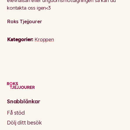
elevhälsan eller ungdomsmottagningen så kan du
kontakta oss igen<3
Roks Tjejjourer
Kategorier:
Kroppen
Snabblänkar
Få stöd
Dölj ditt besök