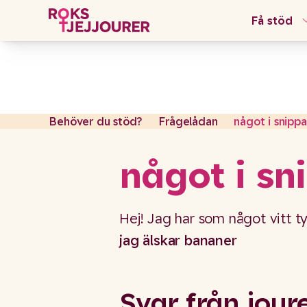
Få stöd
Gå till content
Lämna sidan
Behöver du stöd?
Frågelådan
något i snipp
något i sn
Hej! Jag har som något vitt typ
jag älskar bananer
Svar från jour