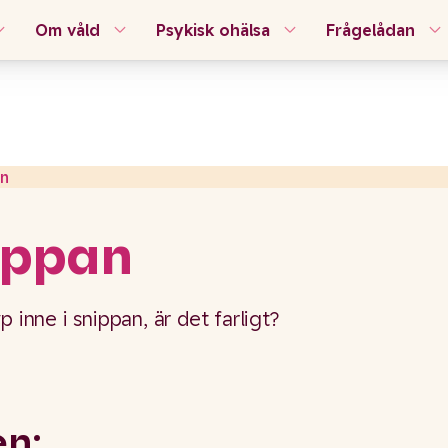
Om våld
Psykisk ohälsa
Frågelådan
an
ippan
 inne i snippan, är det farligt?
en: