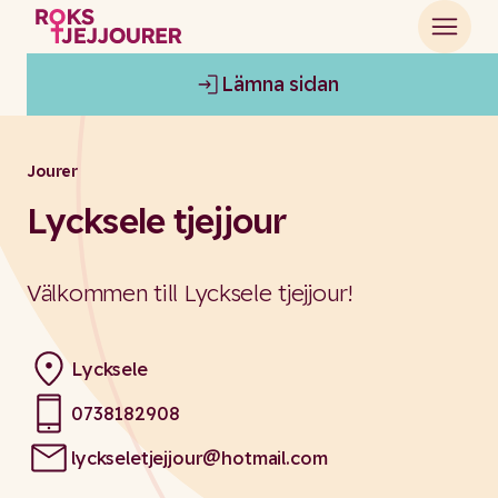
Lämna sidan
Jourer
Lycksele tjejjour
Välkommen till Lycksele tjejjour!
Lycksele
0738182908
Phone:
lyckseletjejjour@hotmail.com
Email: