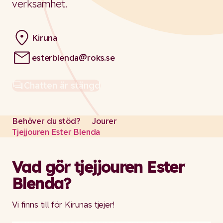
verksamhet.
Kiruna
esterblenda@roks.se
Email:
Chatten är stängd
Stängd
Behöver du stöd?
Jourer
Tjejjouren Ester Blenda
Vad gör tjejjouren Ester
Blenda?
Vi finns till för Kirunas tjejer!