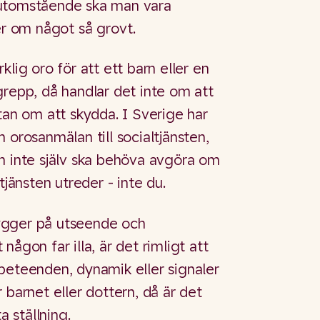
 utomstående ska man vara
er om något så grovt.
klig oro för att ett barn eller en
grepp, då handlar det inte om att
tan om att skydda. I Sverige har
 orosanmälan till socialtjänsten,
n inte själv ska behöva avgöra om
tjänsten utreder - inte du.
ygger på utseende och
någon far illa, är det rimligt att
beteenden, dynamik eller signaler
 barnet eller dottern, då är det
ta ställning.