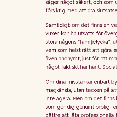
säger något säkert, och som
försiktig med att dra slutsats
Samtidigt: om det finns en ver
vuxen kan ha utsatts för över
störa någons "familjelycka", u
vem som helst rätt att göra en
även anonymt, just för att ma
något faktiskt har hänt. Social
Om dina misstankar enbart b
magkänsla, utan tecken på att 
inte agera. Men om det finns 
som gör dig genuint orolig för
bättre att låta professionella 