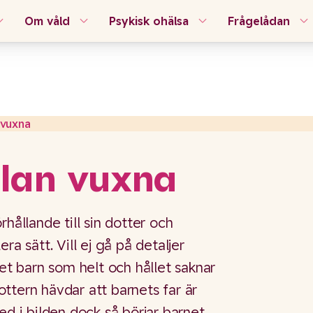
Om våld
Psykisk ohälsa
Frågelådan
 vuxna
llan vuxna
rhållande till sin dotter och
ra sätt. Vill ej gå på detaljer
tet barn som helt och hållet saknar
ttern hävdar att barnets far är
ed i bilden dock så börjar barnet