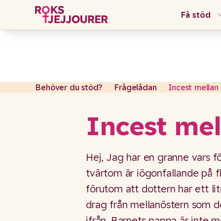
Få stöd
Gå till content
Lämna sidan
Behöver du stöd?
Frågelådan
Incest mellan
Incest me
Hej, Jag har en granne vars fö
tvärtom är iögonfallande på fle
förutom att dottern har ett li
drag från mellanöstern som do
ifrån. Barnets pappa är inte m