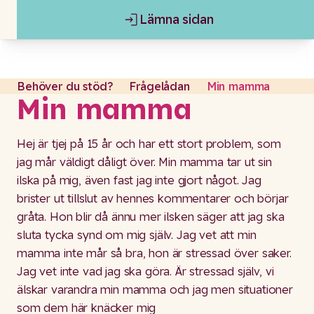
Lämna sidan
Gå till content
Lämna sidan
Behöver du stöd?
Frågelådan
Min mamma
Min mamma
Hej är tjej på 15 år och har ett stort problem, som
jag mår väldigt dåligt över. Min mamma tar ut sin
ilska på mig, även fast jag inte gjort något. Jag
brister ut tillslut av hennes kommentarer och börjar
gråta. Hon blir då ännu mer ilsken säger att jag ska
sluta tycka synd om mig själv. Jag vet att min
mamma inte mår så bra, hon är stressad över saker.
Jag vet inte vad jag ska göra. Är stressad själv, vi
älskar varandra min mamma och jag men situationer
som dem här knäcker mig