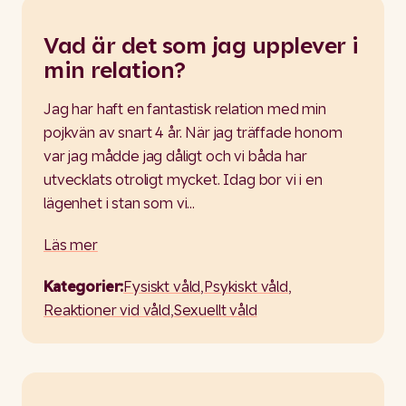
Vad är det som jag upplever i
min relation?
Jag har haft en fantastisk relation med min
pojkvän av snart 4 år. När jag träffade honom
var jag mådde jag dåligt och vi båda har
utvecklats otroligt mycket. Idag bor vi i en
lägenhet i stan som vi…
Läs mer
Kategorier:
Fysiskt våld
,
Psykiskt våld
,
Reaktioner vid våld
,
Sexuellt våld