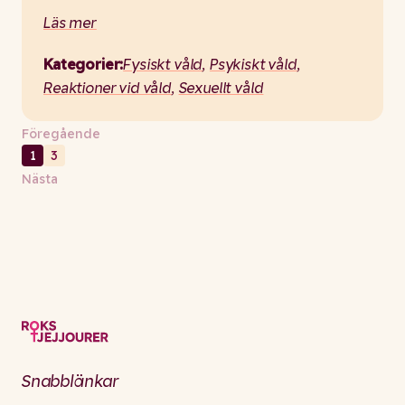
Läs mer
Kategorier:
Fysiskt våld
,
Psykiskt våld
,
Reaktioner vid våld
,
Sexuellt våld
Föregående
1
3
Nästa
Snabblänkar