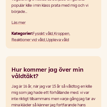
populär kille i min klass prata med mig och vi
började…
Läs mer
Kategorier:
Fysiskt våld
,
Kroppen
,
Reaktioner vid våld
,
Uppleva våld
Hur kommer jag över min
våldtäkt?
Jag är 16 år, när jag var 15 år så våldtog en kille
mig som jag hade ett förhållande med. vi var
inte riktigt tillsammans men varje gång jag tar av
mina kläder så känner jag fortfarande hans