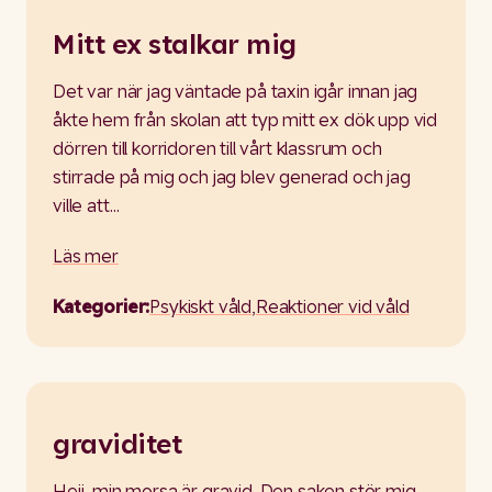
Mitt ex stalkar mig
Det var när jag väntade på taxin igår innan jag
åkte hem från skolan att typ mitt ex dök upp vid
dörren till korridoren till vårt klassrum och
stirrade på mig och jag blev generad och jag
ville att…
Läs mer
Kategorier:
Psykiskt våld
,
Reaktioner vid våld
graviditet
Hejj, min morsa är gravid. Den saken stör mig