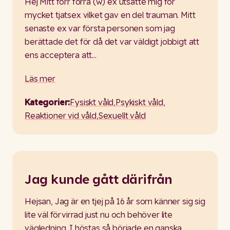
Hej Mitt förr förra (w) ex utsatte mig för
mycket tjatsex vilket gav en del trauman. Mitt
senaste ex var första personen som jag
berättade det för då det var väldigt jobbigt att
ens acceptera att…
Läs mer
Kategorier:
Fysiskt våld
,
Psykiskt våld
,
Reaktioner vid våld
,
Sexuellt våld
Jag kunde gått därifrån
Hejsan, Jag är en tjej på 16 år som känner sig sig
lite väl förvirrad just nu och behöver lite
vägledning. I höstas så började en ganska