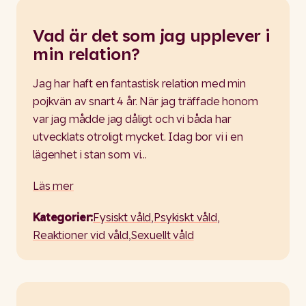
Vad är det som jag upplever i
min relation?
Jag har haft en fantastisk relation med min
pojkvän av snart 4 år. När jag träffade honom
var jag mådde jag dåligt och vi båda har
utvecklats otroligt mycket. Idag bor vi i en
lägenhet i stan som vi…
Läs mer
Kategorier:
Fysiskt våld
,
Psykiskt våld
,
Reaktioner vid våld
,
Sexuellt våld