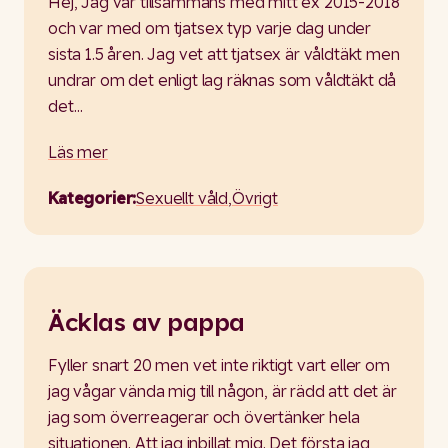
Hej, Jag var tillsammans med mitt ex 2015-2018
och var med om tjatsex typ varje dag under
sista 1.5 åren. Jag vet att tjatsex är våldtäkt men
undrar om det enligt lag räknas som våldtäkt då
det…
Läs mer
Kategorier:
Sexuellt våld
,
Övrigt
Äcklas av pappa
Fyller snart 20 men vet inte riktigt vart eller om
jag vågar vända mig till någon, är rädd att det är
jag som överreagerar och övertänker hela
situationen. Att jag inbillat mig. Det första jag