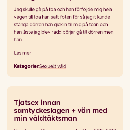
Jag skulle gå på toa och han förföljde mig hela
vägen till toa han satt foten för så jag it kunde
stänga dörren han gick in till mig på toan och
han låste jag blev rädd börjar gå till dörren men
han…
Läs mer
Kategorier:
Sexuellt våld
Tjatsex innan
samtyckeslagen + vän med
min våldtäktsman