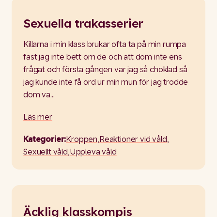
Sexuella trakasserier
Killarna i min klass brukar ofta ta på min rumpa
fast jag inte bett om de och att dom inte ens
frågat och första gången var jag så choklad så
jag kunde inte få ord ur min mun för jag trodde
dom va…
Läs mer
Kategorier:
Kroppen
,
Reaktioner vid våld
,
Sexuellt våld
,
Uppleva våld
Äcklig klasskompis