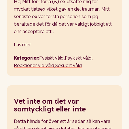
Hej Mitt förr förra (w) ex utsatte mig för
mycket tjatsex vilket gav en del trauman. Mitt
senaste ex var första personen som jag
berättade det för då det var väldigt jobbigt att
ens acceptera att…
Läs mer
Kategorier:
Fysiskt våld
,
Psykiskt våld
,
Reaktioner vid våld
,
Sexuellt våld
Vet inte om det var
samtyckligt eller inte
Detta hände för över ett år sedan så kan vara
så att jag glömt vissa detaljer. Jag var ute med