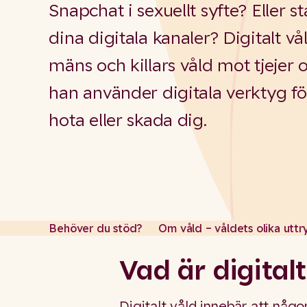
Snapchat i sexuellt syfte? Eller 
dina digitala kanaler? Digitalt v
mäns och killars våld mot tjejer 
han använder digitala verktyg för
hota eller skada dig.
Behöver du stöd?
Om våld – våldets olika uttr
Vad är digital
Digitalt våld innebär att någ