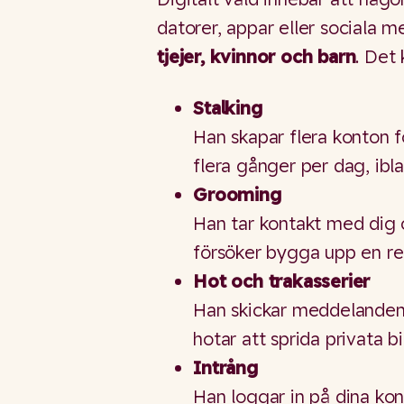
datorer, appar eller sociala m
tjejer, kvinnor och barn
. Det
Stalking
Han skapar flera konton fö
flera gånger per dag, ib
Grooming
Han tar kontakt med dig o
försöker bygga upp en rela
Hot och trakasserier
Han skickar meddelanden 
hotar att sprida privata bi
Intrång
Han loggar in på dina ko