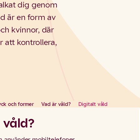
stalkat dig genom
åld är en form av
och kvinnor, där
 att kontrollera,
yck och former
Vad är våld?
Digitalt våld
t våld?
on använder mobiltelefoner,