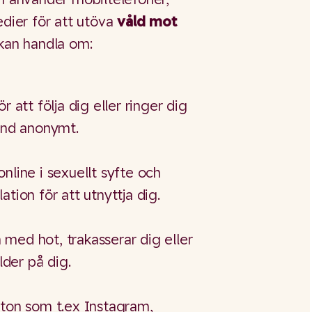
edier för att utöva
våld mot
 kan handla om:
r att följa dig eller ringer dig
land anonymt.
nline i sexuellt syfte och
tion för att utnyttja dig.
med hot, trakasserar dig eller
lder på dig.
nton som t.ex Instagram,