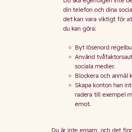
Du ska egentligen inte b
din telefon och dina soci
det kan vara viktigt för a
du kan göra:
Byt lösenord regelbu
Använd tvåfaktorsaute
sociala medier.
Blockera och anmäl k
Skapa konton han inte 
radera till exempel 
emot.
Du är inte ensam, och det finn