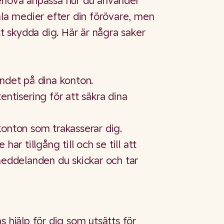
ehöva anpassa hur du använder
ala medier efter din förövare, men
tt skydda dig. Här är några saker
ndet på dina konton.
ntisering för att säkra dina
onton som trakasserar dig.
har tillgång till och se till att
meddelanden du skickar och tar
s hjälp för dig som utsätts för