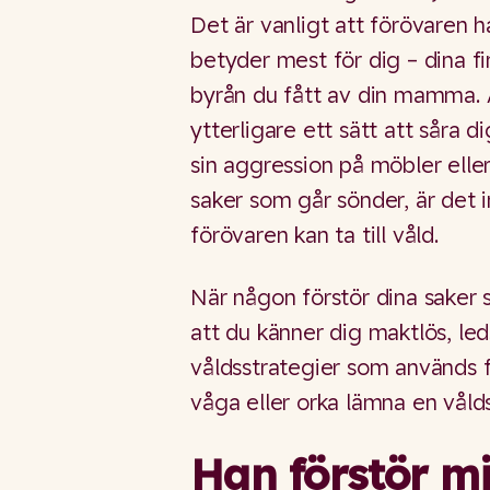
Det är vanligt att förövaren h
betyder mest för dig – dina fi
byrån du fått av din mamma. At
ytterligare ett sätt att såra 
sin aggression på möbler eller
saker som går sönder, är det in
förövaren kan ta till våld.
När någon förstör dina saker 
att du känner dig maktlös, le
våldsstrategier som används fö
våga eller orka lämna en våld
Han förstör m