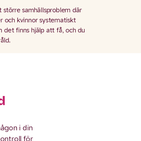
tt större samhällsproblem där
er och kvinnor systematiskt
 det finns hjälp att få, och du
åld.
d
ågon i din
ntroll för