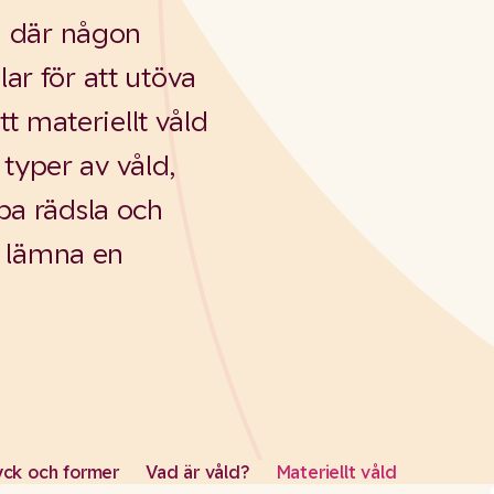
ld där någon
ar för att utöva
tt materiellt våld
typer av våld,
pa rädsla och
tt lämna en
yck och former
Vad är våld?
Materiellt våld