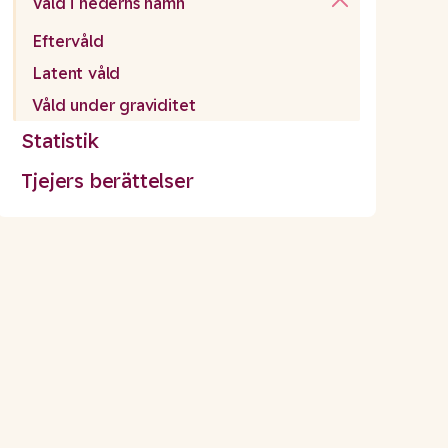
Våld i hederns namn
Eftervåld
Latent våld
Våld under graviditet
Statistik
Tjejers berättelser