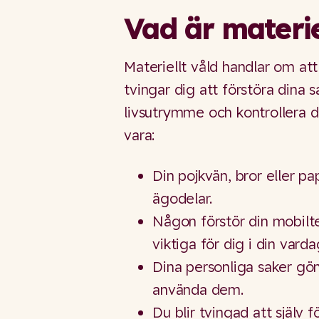
Vad är materie
Materiellt våld handlar om at
tvingar dig att förstöra dina s
livsutrymme och kontrollera d
vara:
Din pojkvän, bror eller p
ägodelar.
Någon förstör din mobilte
viktiga för dig i din varda
Dina personliga saker göm
använda dem.
Du blir tvingad att själv f