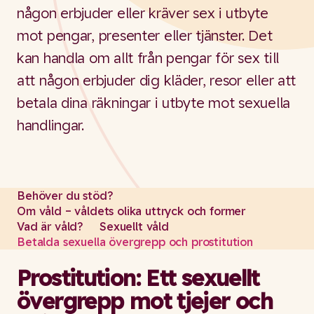
någon erbjuder eller kräver sex i utbyte
mot pengar, presenter eller tjänster. Det
kan handla om allt från pengar för sex till
att någon erbjuder dig kläder, resor eller att
betala dina räkningar i utbyte mot sexuella
handlingar.
Behöver du stöd?
Om våld – våldets olika uttryck och former
Vad är våld?
Sexuellt våld
Betalda sexuella övergrepp och prostitution
Prostitution: Ett sexuellt
övergrepp mot tjejer och