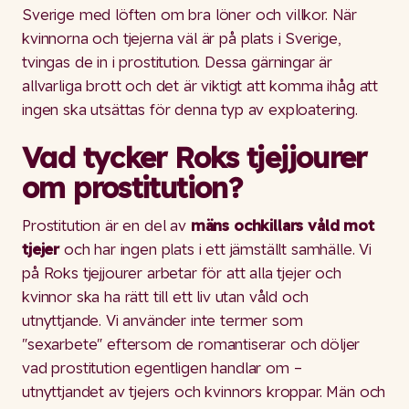
Sverige med löften om bra löner och villkor. När
kvinnorna och tjejerna väl är på plats i Sverige,
tvingas de in i prostitution. Dessa gärningar är
allvarliga brott och det är viktigt att komma ihåg att
ingen ska utsättas för denna typ av exploatering.
Vad tycker Roks tjejjourer
om prostitution?
Prostitution är en del av
mäns och
killars våld mot
tjejer
och har ingen plats i ett jämställt samhälle. Vi
på Roks tjejjourer arbetar för att alla tjejer och
kvinnor ska ha rätt till ett liv utan våld och
utnyttjande. Vi använder inte termer som
"sexarbete" eftersom de romantiserar och döljer
vad prostitution egentligen handlar om –
utnyttjandet av tjejers och kvinnors kroppar. Män och