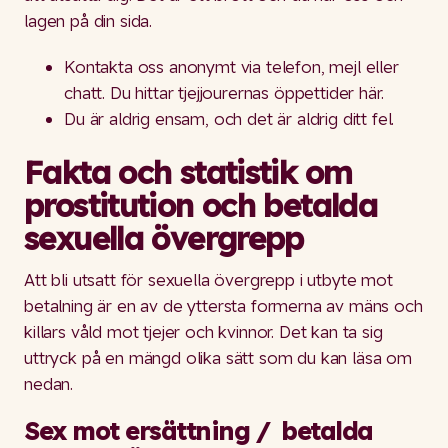
lagen på din sida.
Kontakta oss anonymt via telefon, mejl eller
chatt. Du hittar tjejjourernas öppettider här.
Du är aldrig ensam, och det är aldrig ditt fel.
Fakta och statistik om
prostitution och betalda
sexuella övergrepp
Att bli utsatt för sexuella övergrepp i utbyte mot
betalning är en av de yttersta formerna av mäns och
killars våld mot tjejer och kvinnor. Det kan ta sig
uttryck på en mängd olika sätt som du kan läsa om
nedan.
Sex mot ersättning / betalda