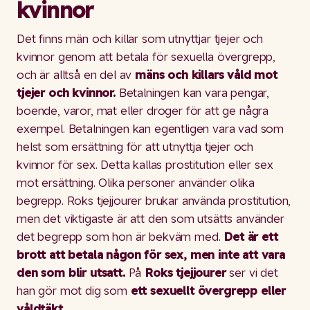
kvinnor
Det finns män och killar som utnyttjar tjejer och
kvinnor genom att betala för sexuella övergrepp,
och är alltså en del av
mäns och killars våld mot
tjejer och kvinnor.
Betalningen kan vara pengar,
boende, varor, mat eller droger för att ge några
exempel. Betalningen kan egentligen vara vad som
helst som ersättning för att utnyttja tjejer och
kvinnor för sex. Detta kallas prostitution eller sex
mot ersättning. Olika personer använder olika
begrepp. Roks tjejjourer brukar använda prostitution,
men det viktigaste är att den som utsätts använder
det begrepp som hon är bekväm med.
Det är ett
brott att betala någon för sex, men inte att vara
den som blir utsatt.
På
Roks tjejjourer
ser vi det
han gör mot dig som
ett sexuellt övergrepp eller
våldtäkt.