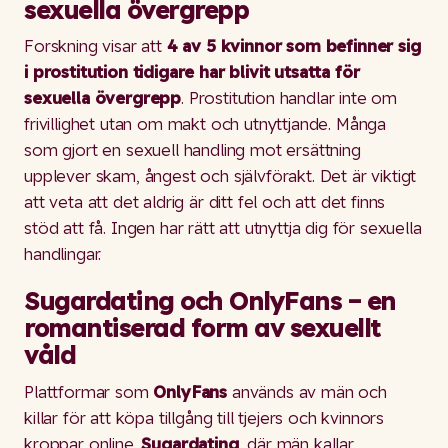
sexuella övergrepp
Forskning visar att
4 av 5 kvinnor som befinner sig
i prostitution tidigare har blivit utsatta för
sexuella övergrepp
. Prostitution handlar inte om
frivillighet utan om makt och utnyttjande. Många
som gjort en sexuell handling mot ersättning
upplever skam, ångest och självförakt. Det är viktigt
att veta att det aldrig är ditt fel och att det finns
stöd att få. Ingen har rätt att utnyttja dig för sexuella
handlingar.
Sugardating och OnlyFans – en
romantiserad form av sexuellt
våld
Plattformar som
OnlyFans
används av män och
killar för att köpa tillgång till tjejers och kvinnors
kroppar online.
Sugardating
, där män kallar