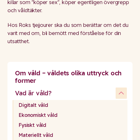
killar som "köper sex", köper egentligen övergrepp
och våldtäkter.
Hos Roks tjejjourer ska du som berättar om det du
varit med om, bli bemött med förståelse för din
utsatthet.
Om våld – våldets olika uttryck och
former
Vad är våld?
Digitalt våld
Ekonomiskt våld
Fysiskt våld
Materiellt våld