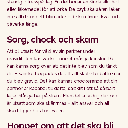
ständigt stresspåslag. En del börjar använda alkohol
eller läkemedel för att orka. De psykiska såren läker
inte alltid som ett blåmärke – de kan finnas kvar och
påverka länge.
Sorg, chock och skam
Att bli utsatt för våld av sin partner under
graviditeten kan väcka enormt många känslor. Du
kan känna sorg över att det inte blev som du tänkt
dig – kanske hoppades du att allt skulle bli bättre när
du blev gravid. Det kan kännas chockerande att din
partner är kapabel till detta, särskilt i ett så sårbart
läge. Många bär på skam. Men det är aldrig du som
är utsatt som ska skämmas – allt ansvar och all
skuld ligger hos förövaren.
Hoppet om att det ska bli