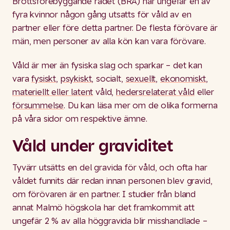
Brottsförebyggande rådet (BRÅ) har ungefär en av
fyra kvinnor någon gång utsatts för våld av en
partner eller före detta partner. De flesta förövare är
män, men personer av alla kön kan vara förövare.
Våld är mer än fysiska slag och sparkar – det kan
vara
fysiskt
,
psykiskt
, socialt,
sexuellt
,
ekonomiskt
,
materiellt eller latent
våld,
hedersrelaterat våld
eller
försummelse
. Du kan läsa mer om de olika formerna
på våra sidor om respektive ämne.
Våld under graviditet
Tyvärr utsätts en del gravida för våld, och ofta har
våldet funnits där redan innan personen blev gravid,
om förövaren är en partner. I studier från bland
annat Malmö högskola har det framkommit att
ungefär 2 % av alla höggravida blir misshandlade –