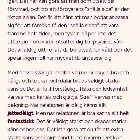
igen. Det här kan göra att man som utsatt blir
förvirrad, och tro att förövarens ”snälla sida” är den
riktiga sidan. Det är lätt hänt att man börjar anpassa
sig för att försöka få den ”snälla sidan” att vara
framme hela tiden, men tyvärr hjälper inte det
eftersom förövaren utsätter dig för psykiskt våld.
Det är aldrig ditt fel att du blir utsatt för våld och det
spelar ingen roll hur mycket du anpassar dig.
Med dessa svängar mellan värme och kyla, bra och
dåligt och toppar och dalar bildas väldigt starka
känslor. Det är fullt förståeligt. Ilska och ledsamhet
varvas med kärlek och glädje. Straff varvas med
belöning. När relationen är dålig känns allt
jättedåligt
. Men när relationen är bra känns allt helt
fantastiskt
. Det är väldigt starkt och skapar starka
känslor hos oss. Det kan göra att du får ett extra
starkt känslomässigt band till förövaren. Det kan