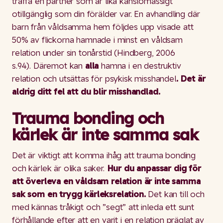
träffa en partner som är lika känslomässigt
otillgänglig som din förälder var. En avhandling där
barn från våldsamma hem följdes upp visade att
50% av flickorna hamnade i minst en våldsam
relation under sin tonårstid (Hindberg, 2006
s.94). Däremot kan
alla
hamna i en destruktiv
relation och utsättas för psykisk misshandel
. Det är
aldrig ditt fel att du blir misshandlad.
Trauma bonding och
kärlek är inte samma sak
Det är viktigt att komma ihåg att trauma bonding
och kärlek är olika saker.
Hur du anpassar dig för
att överleva en våldsam relation är inte samma
sak som en trygg kärleksrelation.
Det kan till och
med kännas tråkigt och ”segt” att inleda ett sunt
förhållande efter att en varit i en relation präglat av